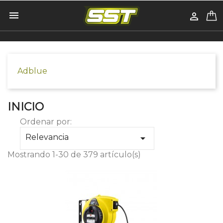


Adblue
INICIO
Ordenar por:
Relevancia

Mostrando 1-30 de 379 artículo(s)