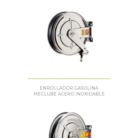
ENROLLADOR GASOLINA
MECLUBE ACERO INOXIDABLE