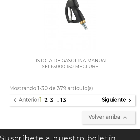
PISTOLA DE GASOLINA MANUAL
SELF3000 150 MECLUBE
Mostrando 1-30 de 379 artículo(s)
1


Anterior
Siguiente
2
3
…
13

Volver arriba
Suscríbete a nuestro boletín