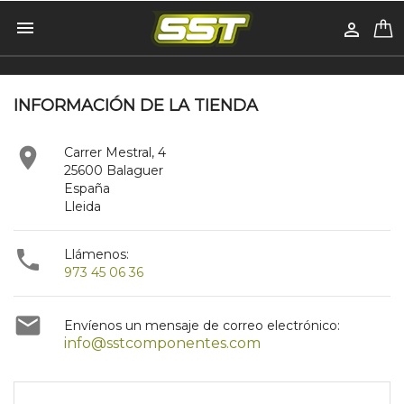


INFORMACIÓN DE LA TIENDA

Carrer Mestral, 4
25600 Balaguer
España
Lleida

Llámenos:
973 45 06 36

Envíenos un mensaje de correo electrónico:
info@sstcomponentes.com