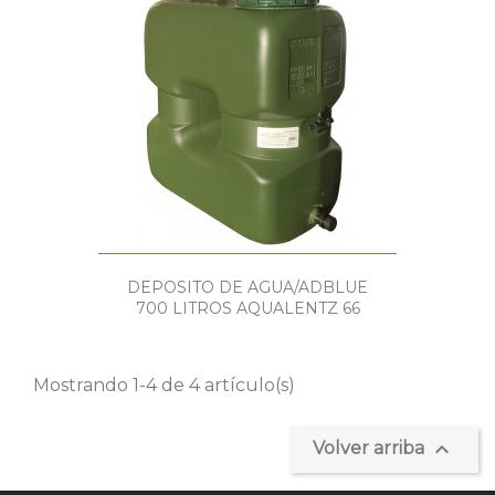
DEPOSITO DE AGUA/ADBLUE
700 LITROS AQUALENTZ 66
Mostrando 1-4 de 4 artículo(s)

Volver arriba