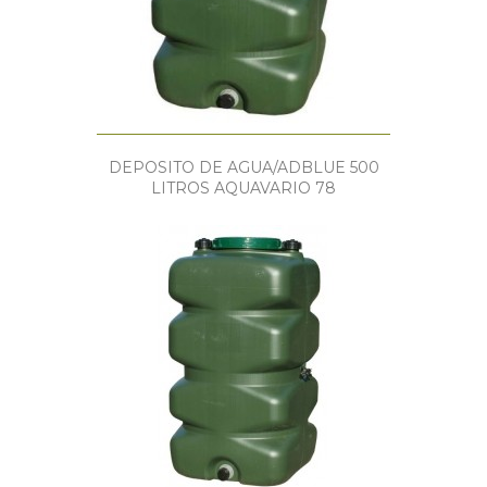
DEPOSITO DE AGUA/ADBLUE 500
LITROS AQUAVARIO 78