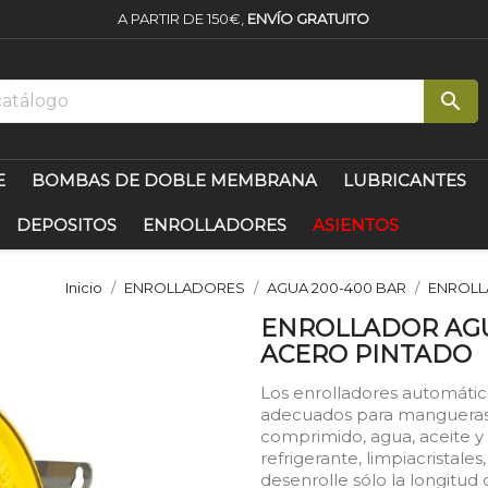
A PARTIR DE 150€,
ENVÍO GRATUITO

E
BOMBAS DE DOBLE MEMBRANA
LUBRICANTES
DEPOSITOS
ENROLLADORES
ASIENTOS
Inicio
ENROLLADORES
AGUA 200-400 BAR
ENROLL
ENROLLADOR AGU
ACERO PINTADO
Los enrolladores automático
adecuados para mangueras fl
comprimido, agua, aceite y fl
refrigerante, limpiacristal
desenrolle sólo la longitud