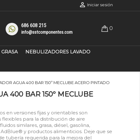

Iniciar sesión
686 608 215
0
info@sstcomponentes.com
GRASA
NEBULIZADORES LAVADO
ADOR AGUA 400 BAR 150º MECLUBE ACERO PINTADO
A 400 BAR 150º MECLUBE
s en versiones fijas y orientables son
exibles para la distribución de aire
uidos similares, grasa, diésel, gasolina,
es, AdBlue® y productos alimenticios. Deje que se
 de tubería requerida para la mejora del