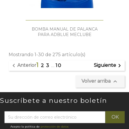
BOMBA MANUAL DE PALANCA
PARA ADBLUE MECLUBE
Mostrando 1-30 de 275 artículo(s)
1


Anterior
Siguiente
2
3
…
10

Volver arriba
Suscríbete a nuestro boletín
Acepto la política de
protección de datos