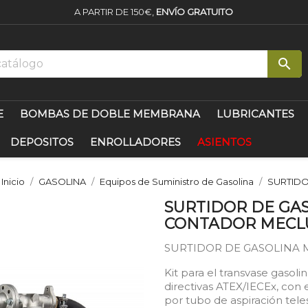
A PARTIR DE 150€,
ENVÍO GRATUITO

E
BOMBAS DE DOBLE MEMBRANA
LUBRICANTES
DEPOSITOS
ENROLLADORES
ASIENTOS
Inicio
GASOLINA
Equipos de Suministro de Gasolina
SURTIDO
SURTIDOR DE GAS
CONTADOR MECL
SURTIDOR DE GASOLINA
Kit para el transvase gasoli
directivas ATEX/IECEx, co
por tubo de aspiración tele