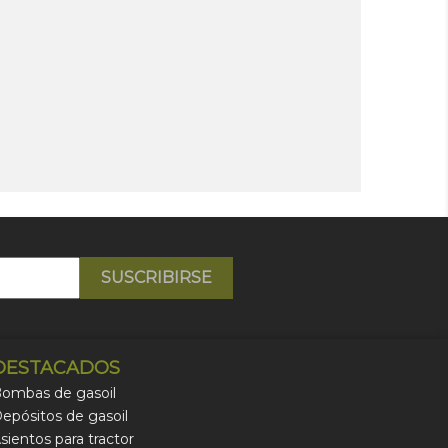
DESTACADOS
ombas de gasoil
epósitos de gasoil
sientos para tractor