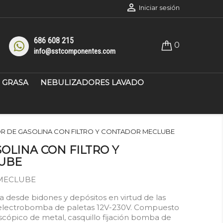

Iniciar sesión
686 608 215
0
info@sstcomponentes.com
GRASA
NEBULIZADORES LAVADO
R DE GASOLINA CON FILTRO Y CONTADOR MECLUBE
OLINA CON FILTRO Y
UBE
 MECLUBE
na desde bidones y depósitos en virtud de las
n electrobomba de paletas 12V-230V. Compuesto
scópico de metal, casquillo fijación bomba de