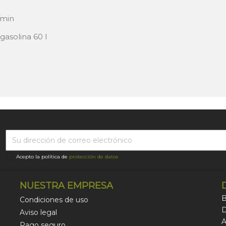
/min
gasolina 60 l
Acepto la política de
protección de datos
NUESTRA EMPRESA
B
Condiciones de uso
D
Aviso legal
A
Pago seguro