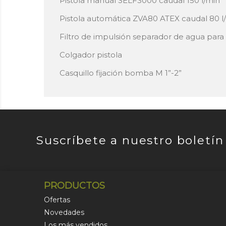
Pistola manual SELF3000 caudal 150 l/min
Pistola automática ZVA80 ATEX caudal 80 l
Filtro de impulsión separador de agua para 
Colgador pistola
Casquillo fijación bomba M 1”-2”
Suscríbete a nuestro boletín
PRODUCTOS
Ofertas
Novedades
Los más vendidos