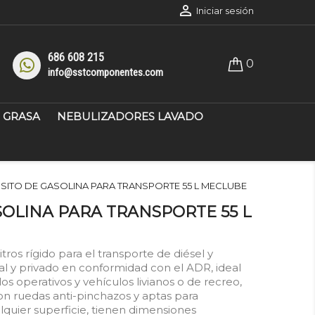

Iniciar sesión
686 608 215
0
info@sstcomponentes.com
GRASA
NEBULIZADORES LAVADO
SITO DE GASOLINA PARA TRANSPORTE 55 L MECLUBE
OLINA PARA TRANSPORTE 55 L
itros rígido para el transporte de diésel y
al y privado en conformidad con el ADR, ideal
os operativos y vehículos livianos o de recreo,
n ruedas anti-pinchazos y aptas para
quier superficie, tienen dimensiones