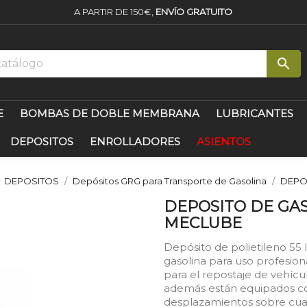
A PARTIR DE 150€,
ENVÍO GRATUITO

E
BOMBAS DE DOBLE MEMBRANA
LUBRICANTES
DEPOSITOS
ENROLLADORES
ASIENTOS
DEPOSITOS
Depósitos GRG para Transporte de Gasolina
DEPO
DEPOSITO DE GAS
MECLUBE
Depósito de polietileno 55 l
gasolina para uso profesion
para el repostaje de vehícul
además están equipados co
desplazamientos sobre cual