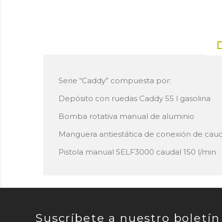
Serie “Caddy” compuesta por:
Depósito con ruedas Caddy 55 l gasolina
Bomba rotativa manual de aluminio
Manguera antiestática de conexión de cauc
Pistola manual SELF3000 caudal 150 l/min
Suscríbete a nuestro boletín