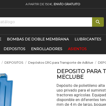
A PARTIR DE 150€,
ENVÍO GRATUITO

E
BOMBAS DE DOBLE MEMBRANA
LUBRICANTES
DEPOSITOS
ENROLLADORES
ASIENTOS
DEPOSITOS
Depósitos GRG para Transporte de Adblue
DEPO
DEPOSITO PARA 
MECLUBE
Depósito de polietileno alta
uso privado para el suminist
tractores agrícolas. Equip
disponible en diferentes te
mm de 4 m de largo, boque