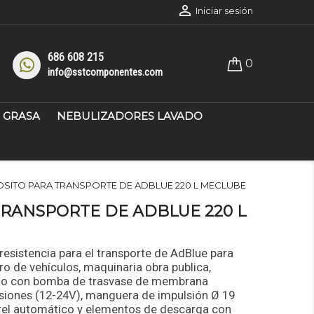

Iniciar sesión
686 608 215
0
info@sstcomponentes.com
GRASA
NEBULIZADORES LAVADO
SITO PARA TRANSPORTE DE ADBLUE 220 L MECLUBE
TRANSPORTE DE ADBLUE 220 L
 resistencia para el transporte de AdBlue para
ro de vehículos, maquinaria obra publica,
ado con bomba de trasvase de membrana
nsiones (12-24V), manguera de impulsión Ø 19
rel automático y elementos de descarga con