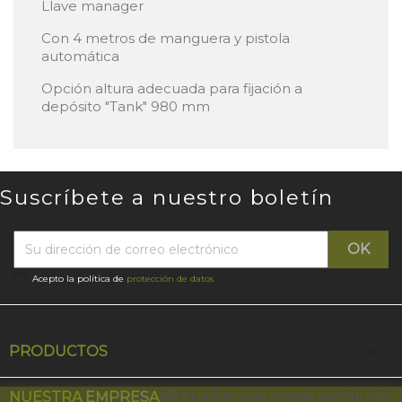
Llave manager
Con 4 metros de manguera y pistola
automática
Opción altura adecuada para fijación a
depósito "Tank" 980 mm
Suscríbete a nuestro boletín
Acepto la política de
protección de datos

PRODUCTOS

Esta tienda utiliza cookies para mejorar nuestro sitio
NUESTRA EMPRESA