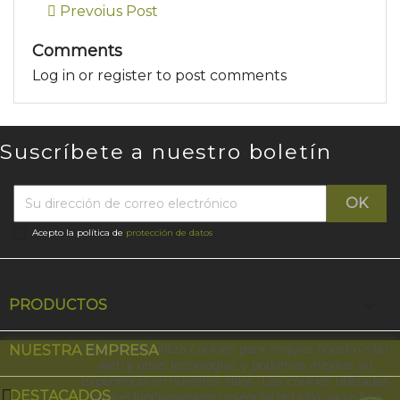
Prevoius Post
Comments
Log in or register to post comments
Suscríbete a nuestro boletín
Acepto la política de
protección de datos

PRODUCTOS

Esta tienda utiliza cookies para mejorar nuestro sitio
NUESTRA EMPRESA
web y otras tecnologías y podamos mejorar su
experiencia en nuestros sitios. Las cookies utilizadas

DESTACADOS
para el funcionamiento esencial del sitio ya se han