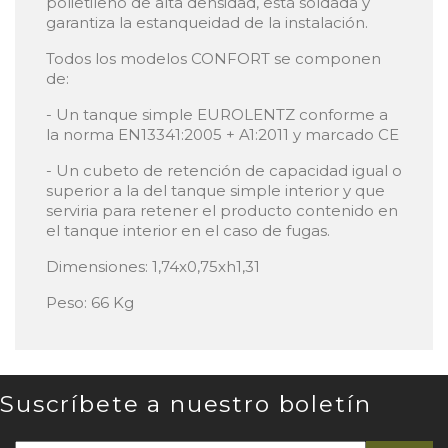
polietileno de alta densidad, está soldada y
garantiza la estanqueidad de la instalación.
Todos los modelos CONFORT se componen
de:
- Un tanque simple EUROLENTZ conforme a
la norma EN13341:2005 + A1:2011 y marcado CE
- Un cubeto de retención de capacidad igual o
superior a la del tanque simple interior y que
serviria para retener el producto contenido en
el tanque interior en el caso de fugas.
Dimensiones: 1,74x0,75xh1,31
Peso: 66 Kg
Suscríbete a nuestro boletín