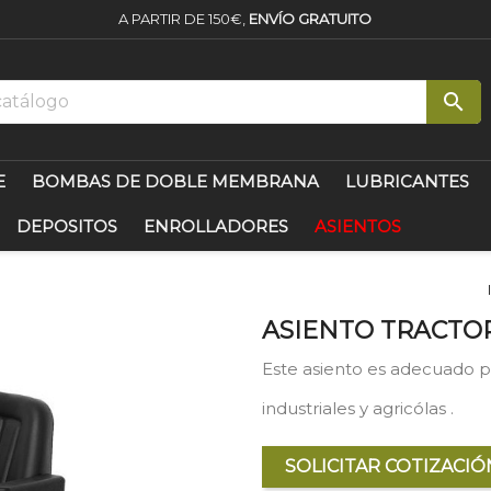
A PARTIR DE 150€,
ENVÍO GRATUITO

E
BOMBAS DE DOBLE MEMBRANA
LUBRICANTES
DEPOSITOS
ENROLLADORES
ASIENTOS
ASIENTO TRACTOR
Este asiento es adecuado 
industriales y agricólas .
SOLICITAR COTIZACIÓ