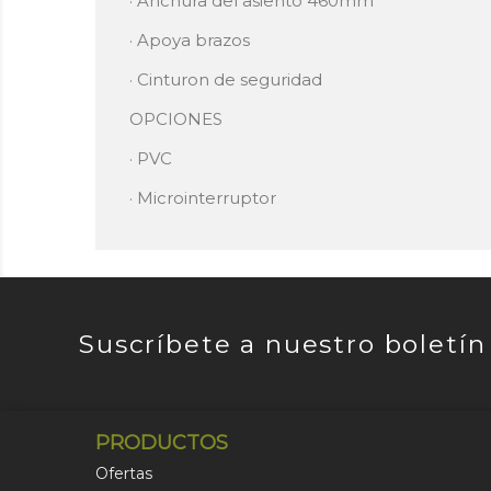
· Anchura del asiento 460mm
· Apoya brazos
· Cinturon de seguridad
OPCIONES
· PVC
· Microinterruptor
Suscríbete a nuestro boletín
PRODUCTOS
Ofertas